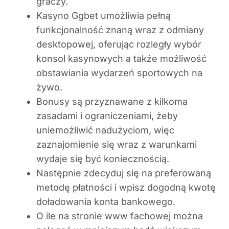
graczy.
Kasyno Ggbet umożliwia pełną
funkcjonalność znaną wraz z odmiany
desktopowej, oferując rozległy wybór
konsol kasynowych a także możliwość
obstawiania wydarzeń sportowych na
żywo.
Bonusy są przyznawane z kilkoma
zasadami i ograniczeniami, żeby
uniemożliwić nadużyciom, więc
zaznajomienie się wraz z warunkami
wydaje się być koniecznością.
Następnie zdecyduj się na preferowaną
metodę płatności i wpisz dogodną kwotę
doładowania konta bankowego.
O ile na stronie www fachowej można