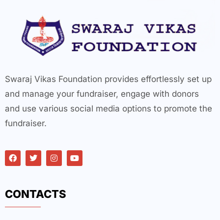
Swaraj Vikas Foundation provides effortlessly set up
and manage your fundraiser, engage with donors
and use various social media options to promote the
fundraiser.
CONTACTS