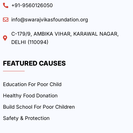
+91-9560126050
info@swarajvikasfoundation.org
C-179/9, AMBIKA VIHAR, KARAWAL NAGAR,
DELHI (110094)
FEATURED CAUSES
Education For Poor Child
Healthy Food Donation
Build School For Poor Children
Safety & Protection