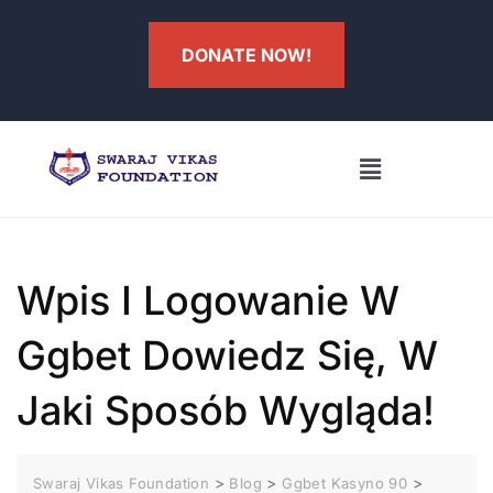
DONATE NOW!
Wpis I Logowanie W
Ggbet Dowiedz Się, W
Jaki Sposób Wygląda!
>
>
>
Swaraj Vikas Foundation
Blog
Ggbet Kasyno 90