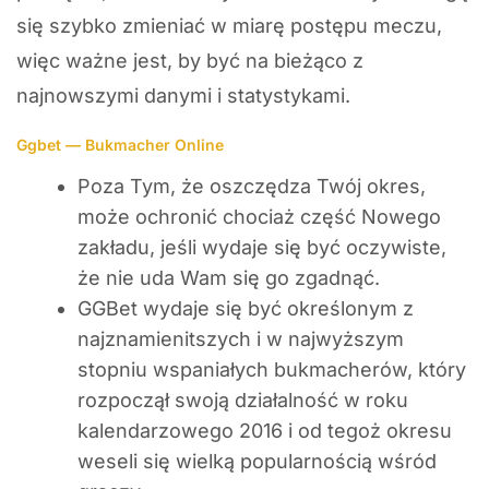
się szybko zmieniać w miarę postępu meczu,
więc ważne jest, by być na bieżąco z
najnowszymi danymi i statystykami.
Ggbet — Bukmacher Online
Poza Tym, że oszczędza Twój okres,
może ochronić chociaż część Nowego
zakładu, jeśli wydaje się być oczywiste,
że nie uda Wam się go zgadnąć.
GGBet wydaje się być określonym z
najznamienitszych i w najwyższym
stopniu wspaniałych bukmacherów, który
rozpoczął swoją działalność w roku
kalendarzowego 2016 i od tegoż okresu
weseli się wielką popularnością wśród