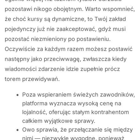
pozostawi nikogo obojętnym. Warto wspomnieć,
że choć kursy są dynamiczne, to Twój zakład
pojedynczy już nie zaakceptować, gdyż musi
pozostać niezmieniony po postawieniu.
Oczywiście za każdym razem możesz postawić
następny jako przeciwwagę, zwłaszcza kiedy
wiadomości zdarzenie idzie zupełnie prócz
torem przewidywań.
Poza wspieraniem świeżych zawodników,
platforma wyznacza wysoką cenę na
lojalność, oferując stałym kontrahentom
całkiem wyjątkowe sprawy.
Owo sprawia, że przełączanie się między
nimi — niezwykle wygodne, ponieważ