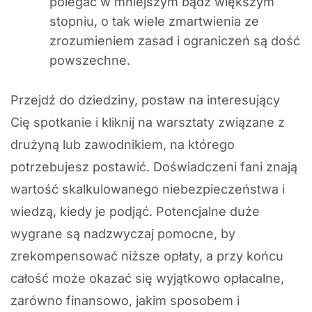
polegać w mniejszym bądź większym
stopniu, o tak wiele zmartwienia ze
zrozumieniem zasad i ograniczeń są dość
powszechne.
Przejdź do dziedziny, postaw na interesujący
Cię spotkanie i kliknij na warsztaty związane z
drużyną lub zawodnikiem, na którego
potrzebujesz postawić. Doświadczeni fani znają
wartość skalkulowanego niebezpieczeństwa i
wiedzą, kiedy je podjąć. Potencjalne duże
wygrane są nadzwyczaj pomocne, by
zrekompensować niższe opłaty, a przy końcu
całość może okazać się wyjątkowo opłacalne,
zarówno finansowo, jakim sposobem i