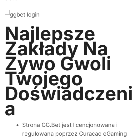
Najlepsze
Zakłady Na
Żywo Gwoli
Twojego
Doświadczeni
a
Strona GG.Bet jest licencjonowana i
regulowana poprzez Curacao eGaming