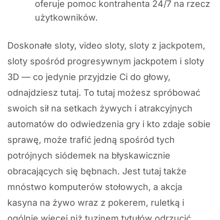
oferuje pomoc kontrahenta 24/7 na rzecz
użytkowników.
Doskonałe sloty, video sloty, sloty z jackpotem,
sloty spośród progresywnym jackpotem i sloty
3D — co jedynie przyjdzie Ci do głowy,
odnajdziesz tutaj. To tutaj możesz spróbować
swoich sił na setkach żywych i atrakcyjnych
automatów do odwiedzenia gry i kto zdaje sobie
sprawę, może trafić jedną spośród tych
potrójnych siódemek na błyskawicznie
obracających się bębnach. Jest tutaj także
mnóstwo komputerów stołowych, a akcja
kasyna na żywo wraz z pokerem, ruletką i
ogólnie więcej niż tuzinem tytułów odrzucić