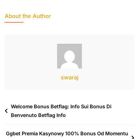
About the Author
swaraj
Welcome Bonus Betflag: Info Sui Bonus Di
Benvenuto Betflag Info
Ggbet Premia Kasynowy 100% Bonus Od Momentu