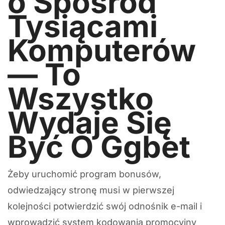
o Spośród
Tysiącami
Komputerów
— To
Wszystko
Wydaje Się
Być O Ggbet
Żeby uruchomić program bonusów,
odwiedzający stronę musi w pierwszej
kolejności potwierdzić swój odnośnik e-mail i
wprowadzić system kodowania promocyjny