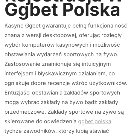
Ggbet Polska
Kasyno Ggbet gwarantuje pełną funkcjonalność
znaną z wersji desktopowej, oferując rozległy
wybór komputerów kasynowych i możliwość
obstawiania wydarzeń sportowych na żywo.
Zastosowanie znamionuje się intuicyjnym
interfejsem i błyskawicznym działaniem, co
ogniskuje dobre recenzje wśród użytkowników.
Entuzjaści obstawiania zakładów sportowych
mogą wybrać zakłady na żywo bądź zakłady
przedmeczowe. Zakłady sportowe na żywo są
skierowane do odwiedzenia
ggbet polska
tychże zawodników, którzy lubią stawiać