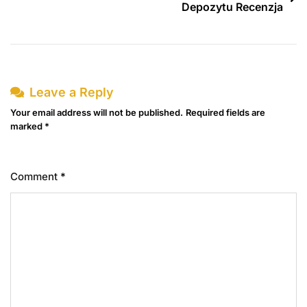
Depozytu Recenzja
Leave a Reply
Your email address will not be published.
Required fields are
marked
*
Comment
*