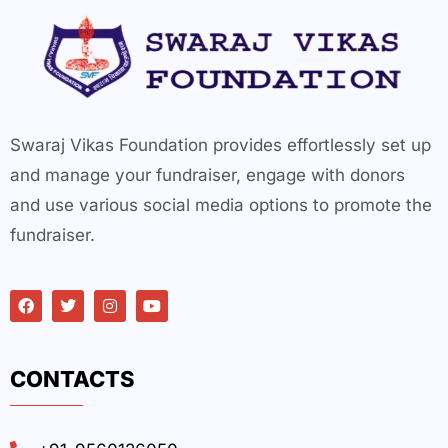
Swaraj Vikas Foundation provides effortlessly set up
and manage your fundraiser, engage with donors
and use various social media options to promote the
fundraiser.
CONTACTS