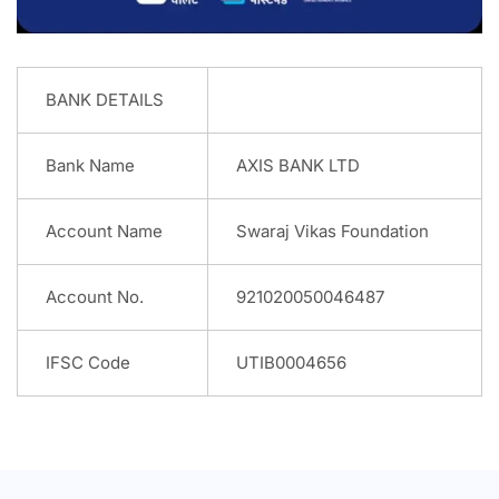
BANK DETAILS
Bank Name
AXIS BANK LTD
Account Name
Swaraj Vikas Foundation
Account No.
921020050046487
IFSC Code
UTIB0004656