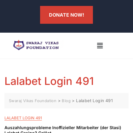
DONATE NOW!
Lalabet Login 491
>
>
Lalabet Login 491
Swaraj Vikas Foundation
Blog
LALABET LOGIN 491
Auszahlungsprobleme Inoffizieller Mitarbeiter (der Stasi)
Lalabet Casino? Gelöst