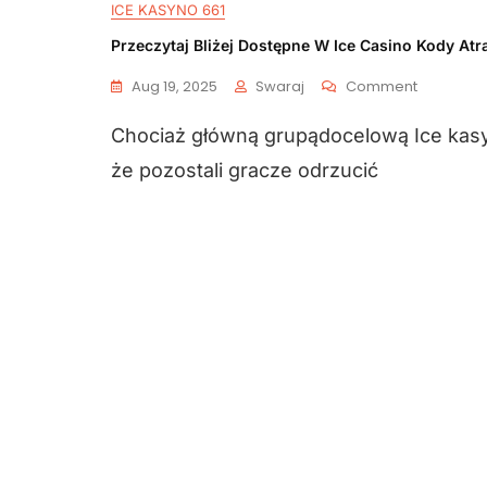
ICE KASYNO 661
Przeczytaj Bliżej Dostępne W Ice Casino Kody Atr
Aug 19, 2025
Swaraj
Comment
Chociaż główną grupądocelową Ice kasyn
że pozostali gracze odrzucić