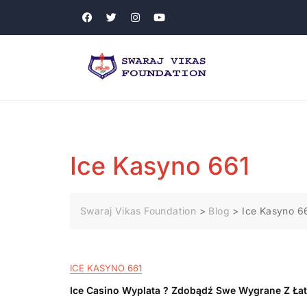
Ice Kasyno 661
Swaraj Vikas Foundation
>
Blog
>
Ice Kasyno 6
ICE KASYNO 661
Ice Casino Wyplata ? Zdobądź Swe Wygrane Z Ła