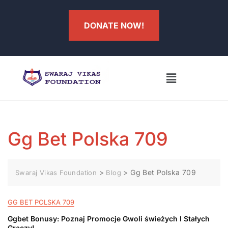
DONATE NOW!
Gg Bet Polska 709
>
>
Gg Bet Polska 709
Swaraj Vikas Foundation
Blog
GG BET POLSKA 709
Ggbet Bonusy: Poznaj Promocje Gwoli świeżych I Stałych
Graczy!