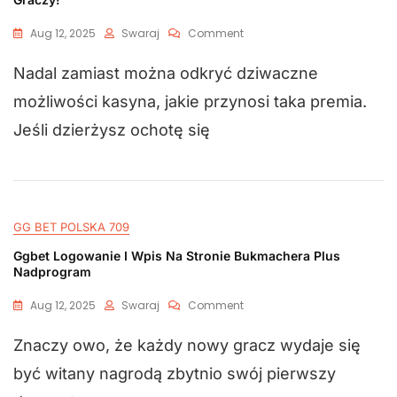
Aug 12, 2025
Swaraj
Comment
Nadal zamiast można odkryć dziwaczne
możliwości kasyna, jakie przynosi taka premia.
Jeśli dzierżysz ochotę się
GG BET POLSKA 709
Ggbet Logowanie I Wpis Na Stronie Bukmachera Plus
Nadprogram
Aug 12, 2025
Swaraj
Comment
Znaczy owo, że każdy nowy gracz wydaje się
być witany nagrodą zbytnio swój pierwszy