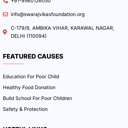
+91-9560126050
info@swarajvikasfoundation.org
C-179/9, AMBIKA VIHAR, KARAWAL NAGAR,
DELHI (110094)
FEATURED CAUSES
Education For Poor Child
Healthy Food Donation
Build School For Poor Children
Safety & Protection