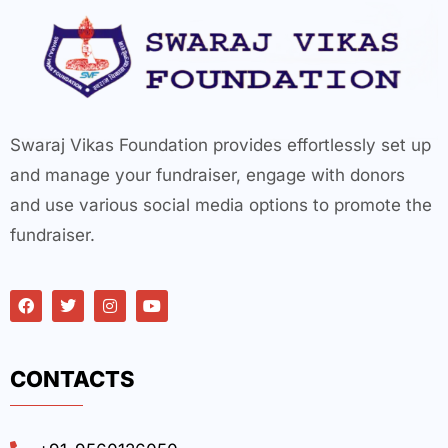
Swaraj Vikas Foundation provides effortlessly set up
and manage your fundraiser, engage with donors
and use various social media options to promote the
fundraiser.
CONTACTS