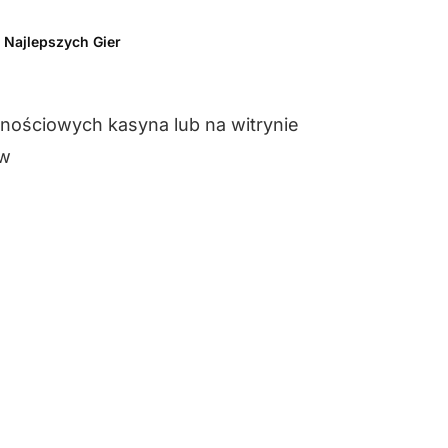
 Najlepszych Gier
nościowych kasyna lub na witrynie
 w