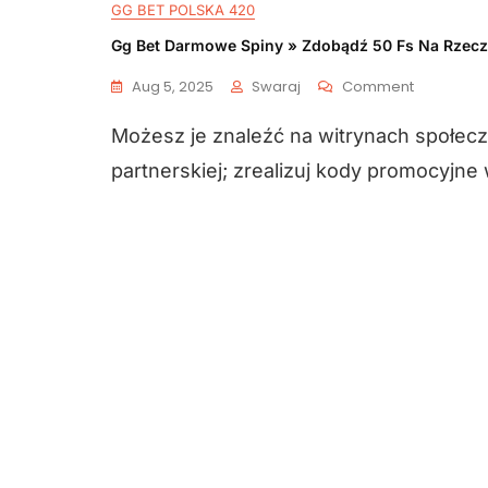
GG BET POLSKA 420
Gg Bet Darmowe Spiny » Zdobądź 50 Fs Na Rzecz
Aug 5, 2025
Swaraj
Comment
Możesz je znaleźć na witrynach społecz
partnerskiej; zrealizuj kody promocyjne