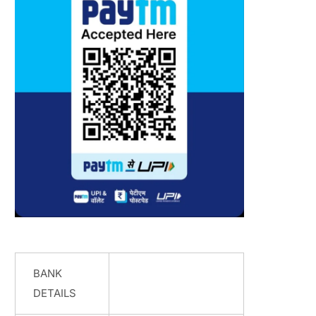
BANK
DETAILS