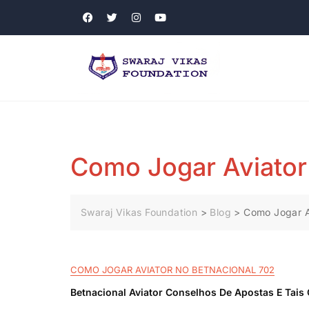
Como Jogar Aviator
Swaraj Vikas Foundation
>
Blog
>
Como Jogar A
COMO JOGAR AVIATOR NO BETNACIONAL 702
Betnacional Aviator Conselhos De Apostas E Tai