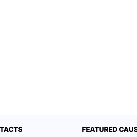
TACTS
FEATURED CAU