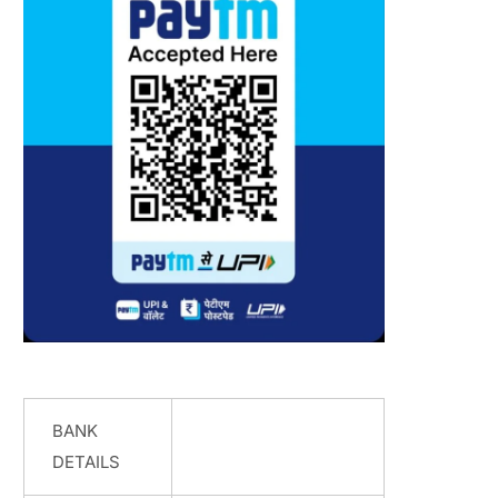
BANK
DETAILS