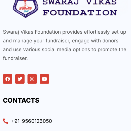
Swaraj Vikas Foundation provides effortlessly set up
and manage your fundraiser, engage with donors
and use various social media options to promote the
fundraiser.
CONTACTS
+91-9560126050