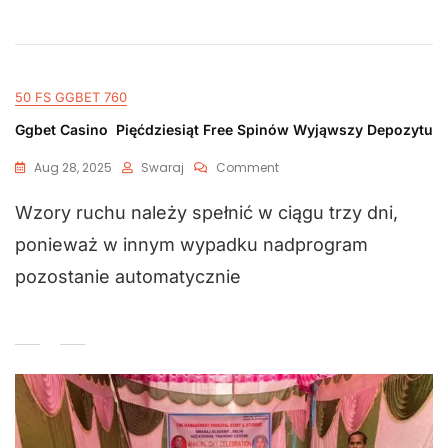
50 FS GGBET 760
Ggbet Casino ️ Pięćdziesiąt Free Spinów Wyjąwszy Depozytu
Aug 28, 2025
Swaraj
Comment
Wzory ruchu należy spełnić w ciągu trzy dni,
ponieważ w innym wypadku nadprogram
pozostanie automatycznie