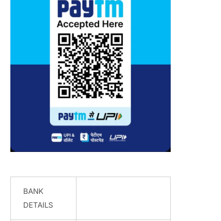
BANK
DETAILS