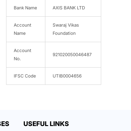
Bank Name
AXIS BANK LTD
Account
Swaraj Vikas
Name
Foundation
Account
921020050046487
No.
IFSC Code
UTIB0004656
SES
USEFUL LINKS