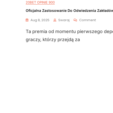
20BET OPINIE 900
Oficjalna Zastosowanie Do Odwiedzenia Zakładów
Aug 8, 2025
Swaraj
Comment
Ta premia od momentu pierwszego depo
graczy, którzy przejdą za