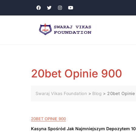
20bet Opinie 900
Swaraj Vikas Foundation
>
Blog
>
20bet Opinie
20BET OPINIE 900
Kasyna Spośród Jak Najmniejszym Depozytem 10