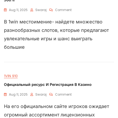
Aug 11, 2025
Swaraj
Comment
В 1win местоимение- найдете множество
разнообразных слотов, которые предлагают
увлекательные игры и шанс выиграть
большие
1VIN 910
Официальный ресурс И Регистрация В Казино
Aug 11, 2025
Swaraj
Comment
На его официальном сайте игроков ожидает
огромный ассортимент лицензионных