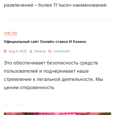
развлечений – более 11 тысяч наименований
1VIN 910
Официальный сайт Онлайн-ставок И Казино
Aug 11, 2025
Swaraj
Comment
Это обеспечивает безопасность средств
пользователей и подчеркивает наше
стремление к легальной деятельности. Мы
ценим откровенность