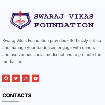
Swaraj Vikas Foundation provides effortlessly set up
and manage your fundraiser, engage with donors
and use various social media options to promote the
fundraiser.
CONTACTS