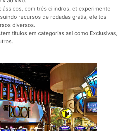
lk ao vivo.
ássicos, com três cilindros, et experimente
indo recursos de rodadas grátis, efeitos
rsos diversos.
tem títulos em categorias asi como Exclusivas,
utros.