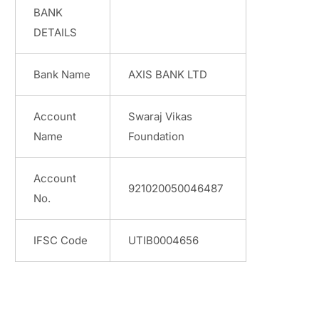
BANK
DETAILS
Bank Name
AXIS BANK LTD
Account
Swaraj Vikas
Name
Foundation
Account
921020050046487
No.
IFSC Code
UTIB0004656