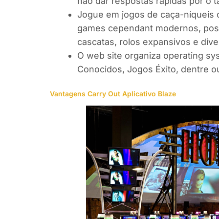
não dar respostas rápidas por o ta
Jogue em jogos de caça-níqueis cl
games cependant modernos, possu
cascatas, rolos expansivos e dive
O web site organiza operating sys
Conocidos, Jogos Éxito, dentre o
Vantagens Carry Out Aplicativo Blaze