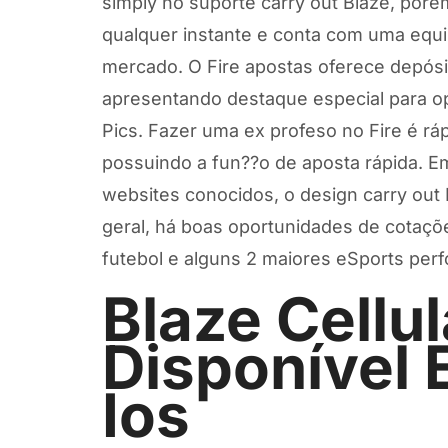
simply no suporte carry out Blaze, poré
qualquer instante e conta com uma equip
mercado. O Fire apostas oferece depós
apresentando destaque especial para 
Pics. Fazer uma ex profeso no Fire é rá
possuindo a fun??o de aposta rápida. 
websites conocidos, o design carry out
geral, há boas oportunidades de cotaç
futebol e alguns 2 maiores eSports perf
Blaze Cellul
Disponível 
Ios