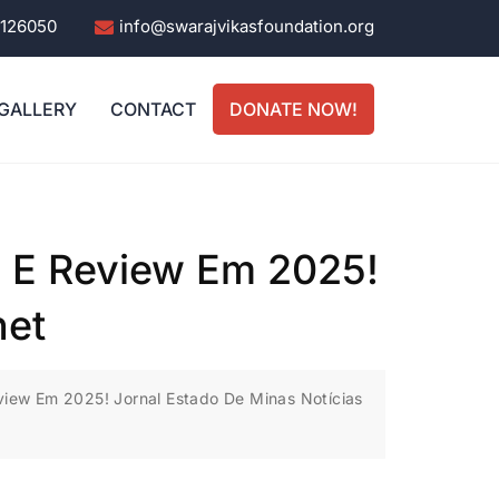
0126050
info@swarajvikasfoundation.org
GALLERY
CONTACT
DONATE NOW!
s E Review Em 2025!
net
eview Em 2025! Jornal Estado De Minas Notícias