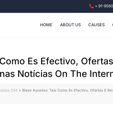
+ 91-956
HOME
ABOUT US
CAUSES
 Como Es Efectivo, Oferta
nas Notícias On The Inter
ostas 254
>
Blaze Apostas: Tais Como Es Efectivo, Ofertas E R